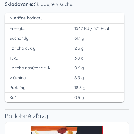
Skladovanie:
Skladujte v suchu.
Nutričné hodnoty
Energia:
1567 KJ
/
374 Kcal
Sacharidy
61.1 g
z toho cukry
2.3 g
Tuky
3.8 g
z toho nasýtené tuky
0.6 g
Vláknina
8.9 g
Proteíny
18.6 g
Soľ
0.5 g
Podobné zľavy