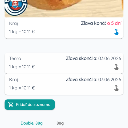
Kraj
Zľava končí:
o 5 dní
1
kg
=
10.11
€
Terno
Zľava skončila:
03.06.2026
1
kg
=
10.11
€
Kraj
Zľava skončila:
03.06.2026
1
kg
=
10.11
€
Pridať do zoznamu
Double, 88g
88g