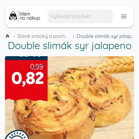
›
Slané snacky a pochutiny
›
Double slimák syr jalapeno
Double slimák syr jalapeno