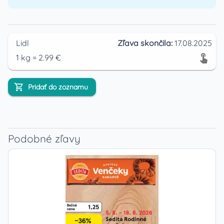
Lidl
Zľava skončila:
17.08.2025
1
kg
=
2.99
€
Pridať do zoznamu
Podobné zľavy