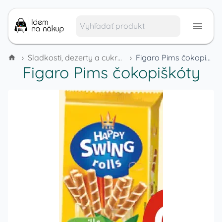
›
Sladkosti, dezerty a cukrovinky
›
Figaro Pims čokopiškóty
Figaro Pims čokopiškóty