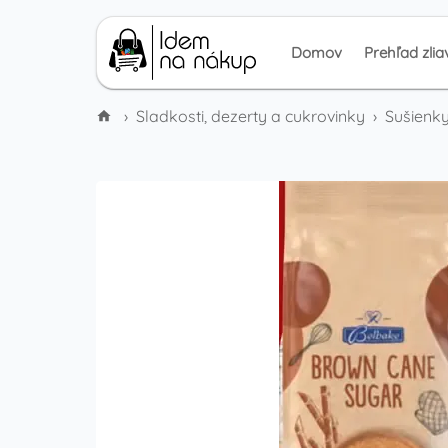
Domov
Prehľad zlia
›
Sladkosti, dezerty a cukrovinky
›
Sušienky