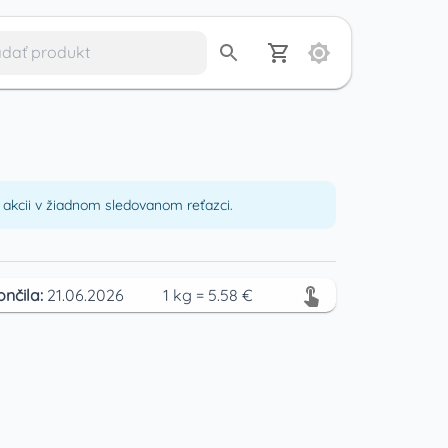
akcii v žiadnom sledovanom reťazci.
ončila:
21.06.2026
1
kg
=
5.58
€