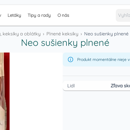
v
Letáky
Tipy a rady
O nás
, keksíky a oblátky
›
Plnené keksíky
›
Neo sušienky plnené
Neo sušienky plnené
Produkt momentálne nieje v 
Lidl
Zľava sk