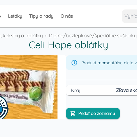
v
Letáky
Tipy a rady
O nás
, keksíky a oblátky
›
Diétne/bezlepkové/špeciálne sušienky
Celi Hope oblátky
Produkt momentálne nieje v 
Kraj
Zľava sko
Pridať do zoznamu