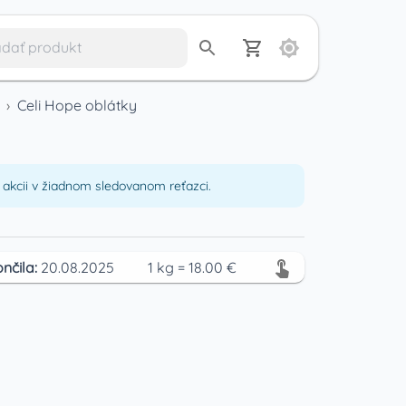
›
Celi Hope oblátky
akcii v žiadnom sledovanom reťazci.
nčila:
20.08.2025
1
kg
=
18.00
€