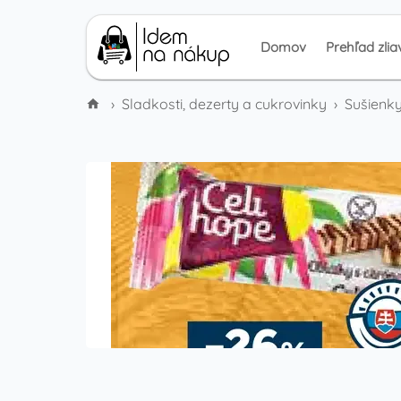
Domov
Prehľad zlia
›
Sladkosti, dezerty a cukrovinky
›
Sušienky