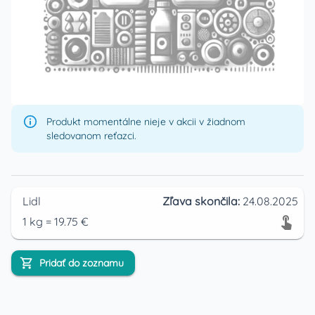
Produkt momentálne nieje v akcii v žiadnom
sledovanom reťazci.
Lidl
Zľava skončila:
24.08.2025
1
kg
=
19.75
€
Pridať do zoznamu