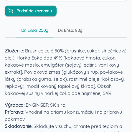
Pridať do zoznamu
Dr. Ensa, 250g
Dr. Ensa, 80g
Zloženie:
Brusnice celé 50% (brusnice, cukor, slnečnicový
olej), Horká čokoláda 49% [kakaová hmota, cukor,
kakaové maslo, emulgátor (sójový lecitín), vanilkový
extrakt], Povlaková zmes [glukózový sirup, povlakové
látky (arabská guma, šelak), rastlinné oleje (kokosový,
repkový), modifikovaný tapiokový škrob], Obsah
kakaovej sušiny v horkej čokoláde najmenej 54%
Výrobca:
ENGINGER SK s.r.o.
Príprava:
Vhodné na priamu konzumáciu i na prípravu
pokrmov.
Skladovanie:
Skladujte v suchu, chráňte pred teplom a