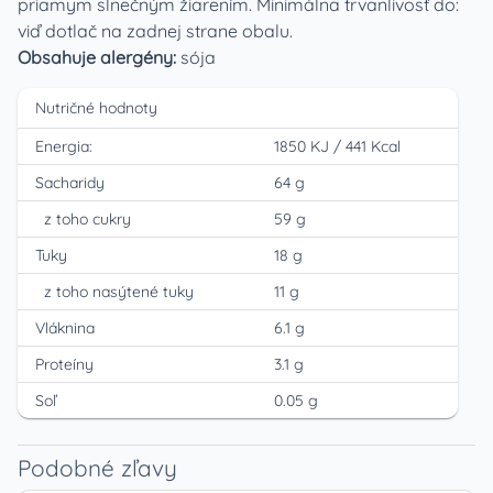
priamym slnečným žiarením. Minimálna trvanlivosť do:
viď dotlač na zadnej strane obalu.
Obsahuje alergény:
sója
Nutričné hodnoty
Energia:
1850 KJ
/
441 Kcal
Sacharidy
64 g
z toho cukry
59 g
Tuky
18 g
z toho nasýtené tuky
11 g
Vláknina
6.1 g
Proteíny
3.1 g
Soľ
0.05 g
Podobné zľavy