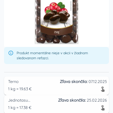
Produkt momentálne nieje v akcii v žiadnom
sledovanom reťazci.
Terno
Zľava skončila:
07.12.2025
1
kg
=
19.63
€
Jednotasupermarket
Zľava skončila:
25.02.2026
1
kg
=
17.38
€