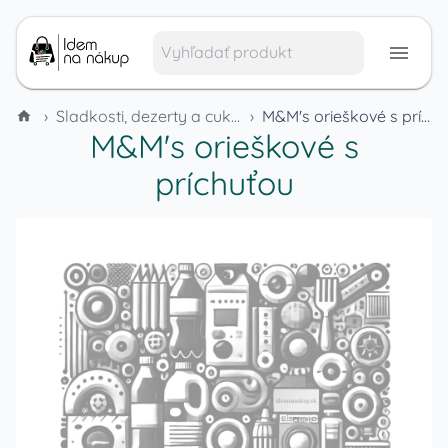
›
Sladkosti, dezerty a cukrovinky
›
M&M's orieškové s príchuťou
M&M's orieškové s
príchuťou