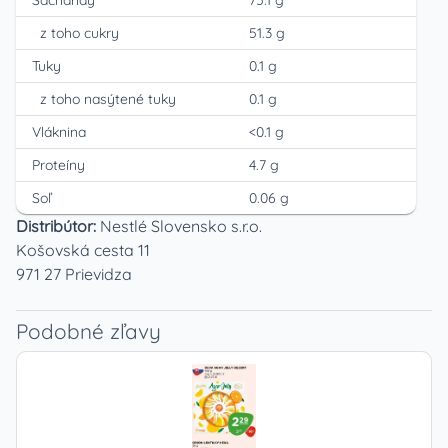
Sacharidy
75.1 g
z toho cukry
51.3 g
Tuky
0.1 g
z toho nasýtené tuky
0.1 g
Vláknina
<0.1 g
Proteíny
4.7 g
Soľ
0.06 g
Distribútor:
Nestlé Slovensko s.r.o.
Košovská cesta 11
971 27 Prievidza
Podobné zľavy