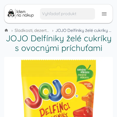
›
Sladkosti, dezerty a cukrovinky
›
JOJO Delfíniky želé cukríky s ovocnými príchuťami
JOJO Delfíniky želé cukríky
s ovocnými príchuťami