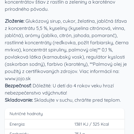
koncentrátov štiav z rastlín a zeleniny a karoténov
prírodného pôvodu.
Zloženie:
Glukózový sirup, cukor, želatína, jablčná šťava
z koncentrátu 5,5 %, kyseliny (kyselina citrónová, vínna,
jablčná), arómy (jablko, citrón, jahoda, pomaranč),
rastlinné koncentráty (reďkovka, požlt farbiarsky, čierna
mrkva), koncentrát spiruliny, palmový olej** 0,1 %,
povlaková látka (karnaubský vosk), regulátor kyslosti
(askorban sodný), farbivo (karotény), **Palmový olej je
použitý z certifikovaných zdrojov. Viac informácií na:
www.jojo.sk
Bezpečnosť:
Dôležité: U detí do 4 rokov veku hrozí
nebezpečenstvo vdýchnutia!
Skladovanie:
Skladujte v suchu, chráňte pred teplom.
Nutričné hodnoty
Energia:
1381 KJ
/
325 Kcal