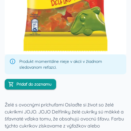
Produkt momentálne nieje v akcii v žiadnom
sledovanom reťazci.
Pridať do zoznamu
Želé s ovocnými príchuťami Oslaďte si život so želé
cukríkmi JOJO. JOJO Delfíniky želé cukríky sú mäkké a
šťavnaté vďaka tomu, že obsahujú ovocnú šťavu. Farbu
týchto cukríkov získavame z výťažkov alebo