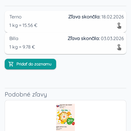
Terno
Zľava skončila:
18.02.2026
1
kg
=
15.56
€
Billa
Zľava skončila:
03.03.2026
1
kg
=
9.78
€
Pridať do zoznamu
Podobné zľavy