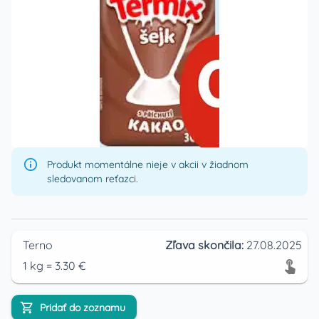
Produkt momentálne nieje v akcii v žiadnom
sledovanom reťazci.
Terno
Zľava skončila:
27.08.2025
1
kg
=
3.30
€
Pridať do zoznamu