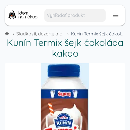
›
Sladkosti, dezerty a cukrovinky
›
Kunín Termix šejk čokoláda kakao
Kunín Termix šejk čokoláda
kakao