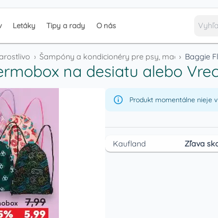
v
Letáky
Tipy a rady
O nás
arostlivosť
›
Šampóny a kondicionéry pre psy, mačky
›
ermobox na desiatu alebo Vre
Produkt momentálne nieje v 
Kaufland
Zľava sko