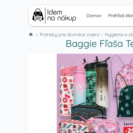
Domov
Prehľad zlia
›
Potreby pre domáce zvieratá
›
Hygiena a st
Baggie Fľaša T