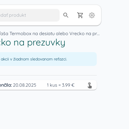
Baggie Fľaša Termobox na desiatu alebo Vrecko na prezuvky
cko na prezuvky
akcii v žiadnom sledovanom reťazci.
nčila:
20.08.2025
1
kus
=
3.99
€