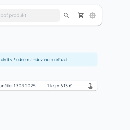
akcii v žiadnom sledovanom reťazci.
ončila:
19.08.2025
1
kg
=
6.13
€