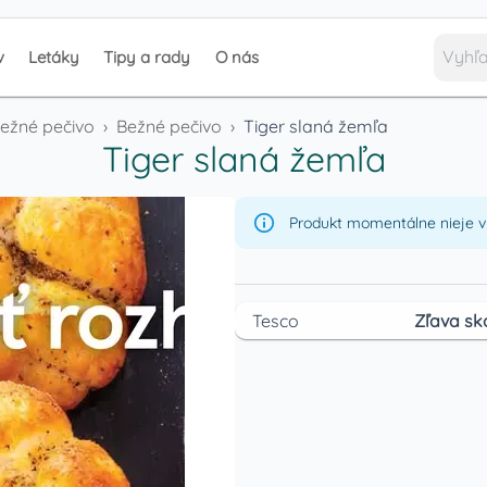
v
Letáky
Tipy a rady
O nás
bežné pečivo
›
Bežné pečivo
›
Tiger slaná žemľa
Tiger slaná žemľa
Produkt momentálne nieje v 
Tesco
Zľava sk