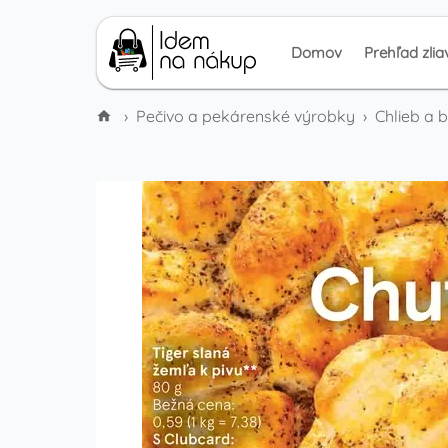
Domov
Prehľad zlia
›
Pečivo a pekárenské výrobky
›
Chlieb a 