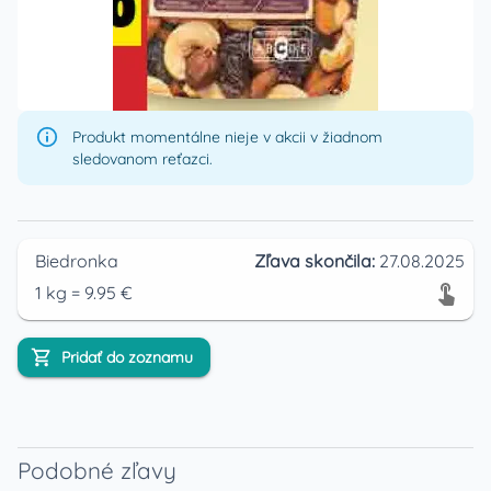
Produkt momentálne nieje v akcii v žiadnom
sledovanom reťazci.
Biedronka
Zľava skončila:
27.08.2025
1
kg
=
9.95
€
Pridať do zoznamu
Podobné zľavy