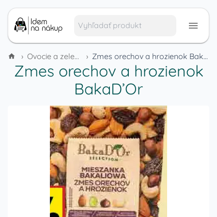
›
Ovocie a zelenina
›
Zmes orechov a hrozienok BakaD’Or
Zmes orechov a hrozienok
BakaD’Or