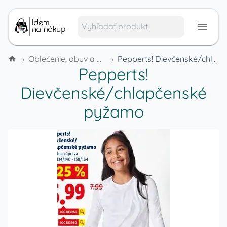
›
Oblečenie, obuv a módne doplnky
›
Pepperts! Dievčenské/chlapčenské pyžamo
Pepperts!
Dievčenské/chlapčenské
pyžamo