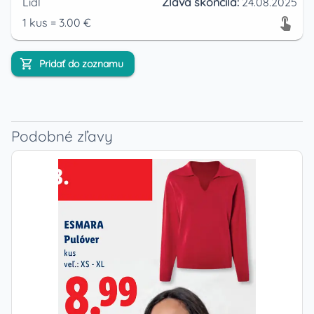
Lidl
Zľava skončila:
24.08.2025
1
kus
=
3.00
€
Pridať do zoznamu
Podobné zľavy