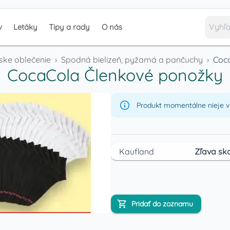
v
Letáky
Tipy a rady
O nás
ke oblečenie
›
Spodná bielizeň, pyžamá a pančuchy
›
Coc
CocaCola Členkové ponožky
Produkt momentálne nieje v 
Kaufland
Zľava sko
Pridať do zoznamu