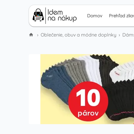
Domov
Prehľad zlia
›
Oblečenie, obuv a módne doplnky
›
Dáms