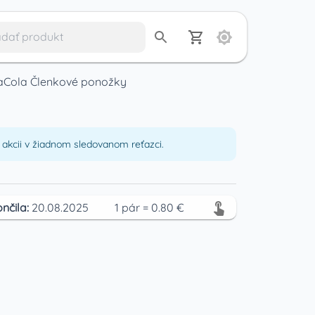
aCola Členkové ponožky
akcii v žiadnom sledovanom reťazci.
nčila:
20.08.2025
1
pár
=
0.80
€