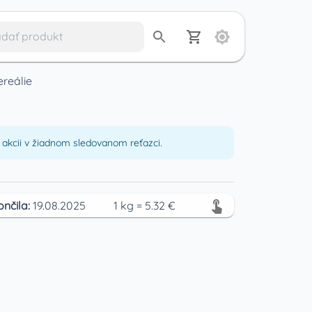
ereálie
akcii v žiadnom sledovanom reťazci.
ončila:
19.08.2025
1
kg
=
5.32
€