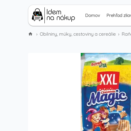
Domov
Prehľad zlia
›
Obilniny, múky, cestoviny a cereálie
›
Raňa