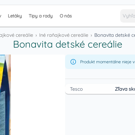
v
Letáky
Tipy a rady
O nás
jkové cereálie
›
Iné raňajkové cereálie
›
Bonavita detské c
Bonavita detské cereálie
Produkt momentálne nieje v 
Tesco
Zľava sk