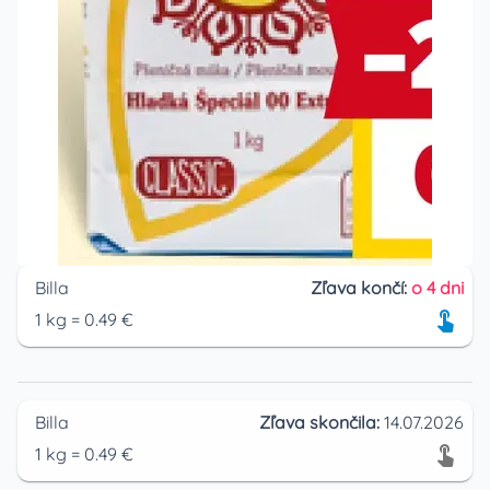
Billa
Zľava končí:
o 4 dni
1
kg
=
0.49
€
Billa
Zľava skončila:
14.07.2026
1
kg
=
0.49
€