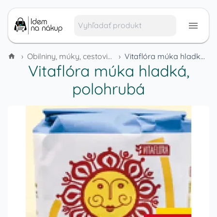
›
Obilniny, múky, cestoviny a cereálie
›
Vitaflóra múka hladká, polohrubá
Vitaflóra múka hladká,
polohrubá