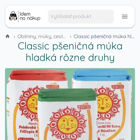
›
Obilniny, múky, cestoviny a cereálie
›
Classic pšeničná múka hladká rôzne druhy
Classic pšeničná múka
hladká rôzne druhy