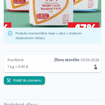
Produkt momentálne nieje v akcii v žiadnom
sledovanom reťazci.
Kaufland
Zľava skončila:
03.06.2026
1
kg
=
0.45
€
Pridať do zoznamu
Podobné zľavy