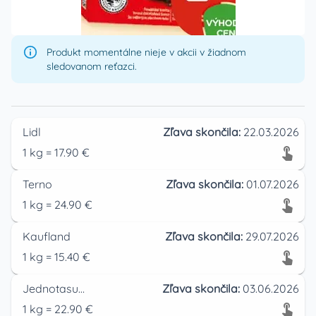
Produkt momentálne nieje v akcii v žiadnom
sledovanom reťazci.
Lidl
Zľava skončila:
22.03.2026
1
kg
=
17.90
€
Terno
Zľava skončila:
01.07.2026
1
kg
=
24.90
€
Kaufland
Zľava skončila:
29.07.2026
1
kg
=
15.40
€
Jednotasupermarket
Zľava skončila:
03.06.2026
1
kg
=
22.90
€