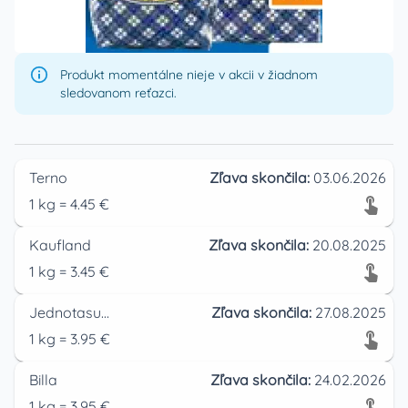
Produkt momentálne nieje v akcii v žiadnom
sledovanom reťazci.
Terno
Zľava skončila:
03.06.2026
1
kg
=
4.45
€
Kaufland
Zľava skončila:
20.08.2025
1
kg
=
3.45
€
Jednotasupermarket
Zľava skončila:
27.08.2025
1
kg
=
3.95
€
Billa
Zľava skončila:
24.02.2026
1
kg
=
3.95
€