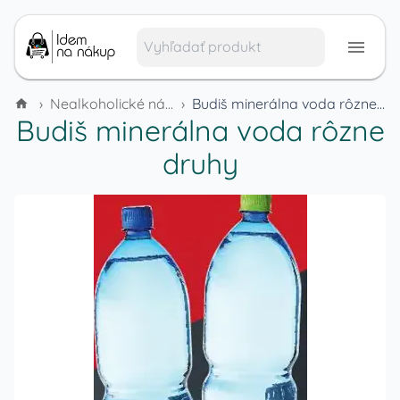
›
Nealkoholické nápoje
›
Budiš minerálna voda rôzne druhy
Budiš minerálna voda rôzne
druhy