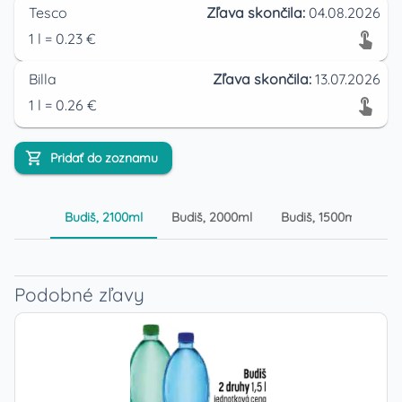
Tesco
Zľava skončila:
04.08.2026
1
l
=
0.23
€
Billa
Zľava skončila:
13.07.2026
1
l
=
0.26
€
Pridať do zoznamu
Budiš, 2100ml
Budiš, 2000ml
Budiš, 1500ml
Podobné zľavy