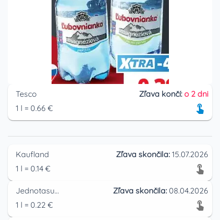
Tesco
Zľava končí:
o 2 dni
1
l
=
0.66
€
Kaufland
Zľava skončila:
15.07.2026
1
l
=
0.14
€
Jednotasupermarket
Zľava skončila:
08.04.2026
1
l
=
0.22
€