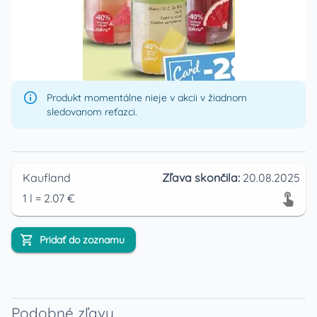
Produkt momentálne nieje v akcii v žiadnom
sledovanom reťazci.
Kaufland
Zľava skončila:
20.08.2025
1
l
=
2.07
€
Pridať do zoznamu
Podobné zľavy