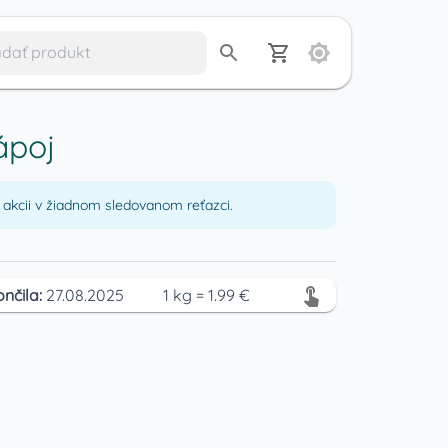
ápoj
akcii v žiadnom sledovanom reťazci.
ončila:
27.08.2025
1
kg
=
1.99
€