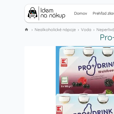
Domov
Prehľad zlia
›
Nealkoholické nápoje
›
Voda
›
Neperliv
Pro