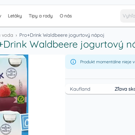
v
Letáky
Tipy a rady
O nás
á voda
›
Pro+Drink Waldbeere jogurtový nápoj
+Drink Waldbeere jogurtový n
Produkt momentálne nieje v 
Kaufland
Zľava sk