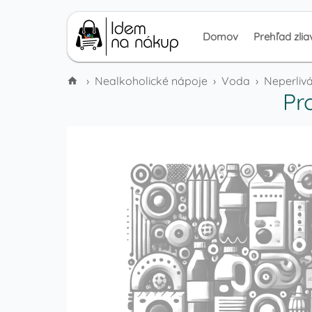
Domov
Prehľad zlia
›
Nealkoholické nápoje
›
Voda
›
Neperliv
Pr