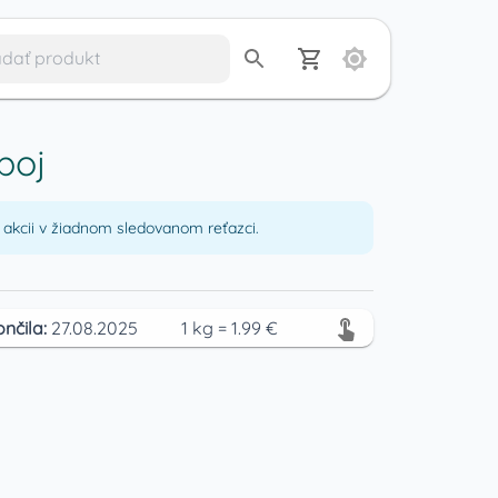
poj
akcii v žiadnom sledovanom reťazci.
ončila:
27.08.2025
1
kg
=
1.99
€