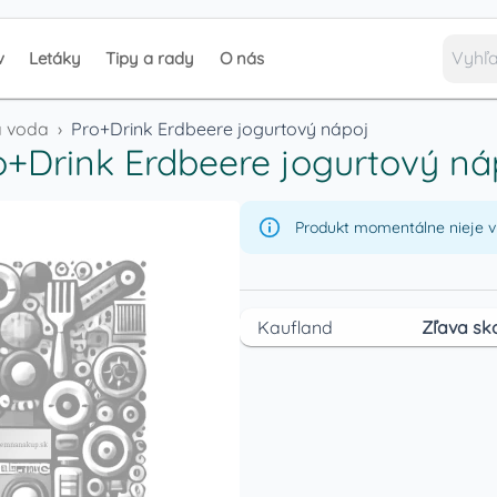
v
Letáky
Tipy a rady
O nás
á voda
›
Pro+Drink Erdbeere jogurtový nápoj
o+Drink Erdbeere jogurtový ná
Produkt momentálne nieje v 
Kaufland
Zľava sk