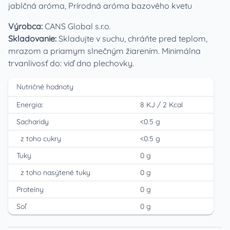
jablčná aróma, Prírodná aróma bazového kvetu
Výrobca:
CANS Global s.r.o.
Skladovanie:
Skladujte v suchu, chráňte pred teplom,
mrazom a priamym slnečným žiarením. Minimálna
trvanlivosť do: viď dno plechovky.
Nutričné hodnoty
Energia:
8 KJ
/
2 Kcal
Sacharidy
<0.5 g
z toho cukry
<0.5 g
Tuky
0 g
z toho nasýtené tuky
0 g
Proteíny
0 g
Soľ
0 g