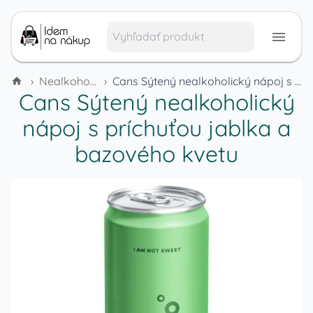
›
Nealkoholické nápoje
›
Cans Sýtený nealkoholický nápoj s príchuťou jablka a bazového kvetu
Cans Sýtený nealkoholický
nápoj s príchuťou jablka a
bazového kvetu