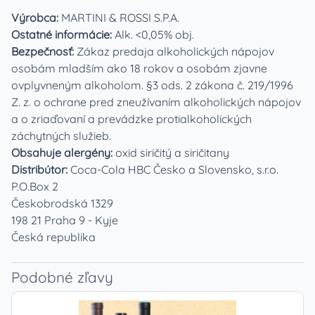
Výrobca:
MARTINI & ROSSI S.P.A.
Ostatné informácie:
Alk. <0,05% obj.
Bezpečnosť:
Zákaz predaja alkoholických nápojov
osobám mladším ako 18 rokov a osobám zjavne
ovplyvneným alkoholom. §3 ods. 2 zákona č. 219/1996
Z. z. o ochrane pred zneužívaním alkoholických nápojov
a o zriaďovaní a prevádzke protialkoholických
záchytných služieb.
Obsahuje alergény:
oxid siričitý a siričitany
Distribútor:
Coca-Cola HBC Česko a Slovensko, s.r.o.
P.O.Box 2
Českobrodská 1329
198 21 Praha 9 - Kyje
Česká republika
Podobné zľavy