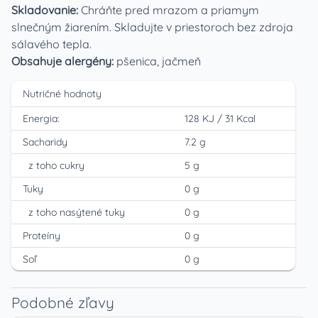
Skladovanie:
Chráňte pred mrazom a priamym
slnečným žiarením. Skladujte v priestoroch bez zdroja
sálavého tepla.
Obsahuje alergény:
pšenica, jačmeň
Nutričné hodnoty
Energia:
128 KJ
/
31 Kcal
Sacharidy
7.2 g
z toho cukry
5 g
Tuky
0 g
z toho nasýtené tuky
0 g
Proteíny
0 g
Soľ
0 g
Podobné zľavy