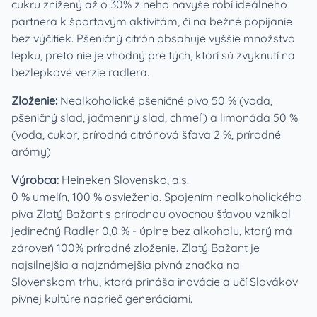
cukru znížený až o 30% z neho navyše robí ideálneho
partnera k športovým aktivitám, či na bežné popíjanie
bez výčitiek. Pšeničný citrón obsahuje vyššie množstvo
lepku, preto nie je vhodný pre tých, ktorí sú zvyknutí na
bezlepkové verzie radlera.
Zloženie:
Nealkoholické pšeničné pivo 50 % (voda,
pšeničný slad, jačmenný slad, chmeľ) a limonáda 50 %
(voda, cukor, prírodná citrónová šťava 2 %, prírodné
arómy)
Výrobca:
Heineken Slovensko, a.s.
0 % umelín, 100 % osvieženia. Spojením nealkoholického
piva Zlatý Bažant s prírodnou ovocnou šťavou vznikol
jedinečný Radler 0,0 % - úplne bez alkoholu, ktorý má
zároveň 100% prírodné zloženie. Zlatý Bažant je
najsilnejšia a najznámejšia pivná značka na
Slovenskom trhu, ktorá prináša inovácie a učí Slovákov
pivnej kultúre naprieč generáciami.