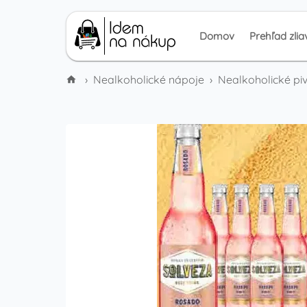
Domov
Prehľad zlia
›
Nealkoholické nápoje
›
Nealkoholické piv