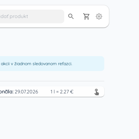
akcii v žiadnom sledovanom reťazci.
ončila:
29.07.2026
1
l
=
2.27
€