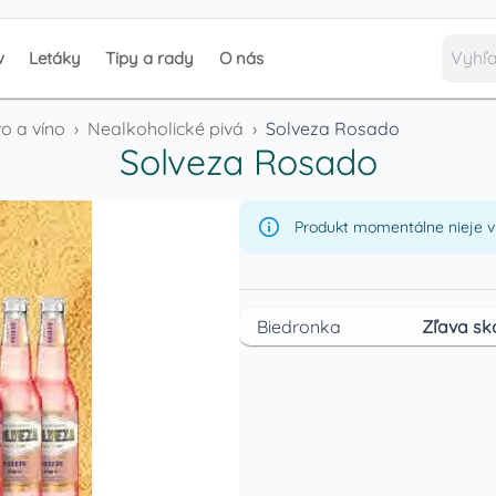
v
Letáky
Tipy a rady
O nás
o a víno
›
Nealkoholické pivá
›
Solveza Rosado
Solveza Rosado
Produkt momentálne nieje v 
Biedronka
Zľava sk