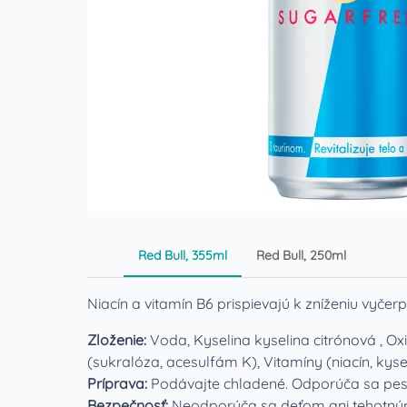
Red Bull, 355ml
Red Bull, 250ml
Niacín a vitamín B6 prispievajú k zníženiu vyčer
Zloženie:
Voda, Kyselina kyselina citrónová , Oxid
(sukralóza, acesulfám K), Vitamíny (niacín, ky
Príprava:
Podávajte chladené. Odporúča sa pestr
Bezpečnosť:
Neodporúča sa deťom ani tehotným