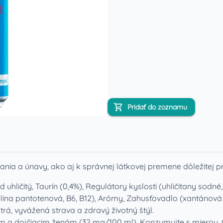
Pridať do zoznamu
pania a únavy, ako aj k správnej látkovej premene dôležitej p
 uhličitý, Taurín (0,4%), Regulátory kyslosti (uhličitany sodné,
selina pantotenová, B6, B12), Arómy, Zahusťovadlo (xantánová
á, vyvážená strava a zdravý životný štýl.
 a dojčiacim ženám (32 mg/100 ml). Konzumujte s mierou. O