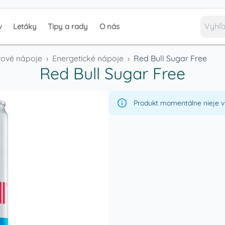
v
Letáky
Tipy a rady
O nás
tové nápoje
›
Energetické nápoje
›
Red Bull Sugar Free
Red Bull Sugar Free
Produkt momentálne nieje v 