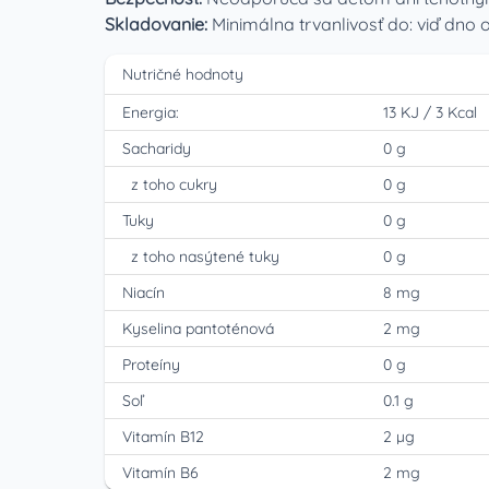
Skladovanie:
Minimálna trvanlivosť do: viď dno 
Nutričné hodnoty
Energia:
13 KJ
/
3 Kcal
Sacharidy
0 g
z toho cukry
0 g
Tuky
0 g
z toho nasýtené tuky
0 g
Niacín
8 mg
Kyselina pantoténová
2 mg
Proteíny
0 g
Soľ
0.1 g
Vitamín B12
2 µg
Vitamín B6
2 mg