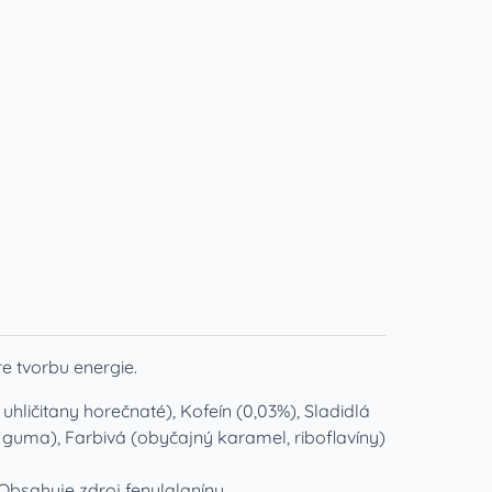
re tvorbu energie.
 uhličitany horečnaté), Kofeín (0,03%), Sladidlá
 guma), Farbivá (obyčajný karamel, riboflavíny)
bsahuje zdroj fenylalanínu.