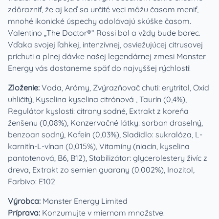
zdôrazniť, že aj keď sa určité veci môžu časom meniť,
mnohé ikonické úspechy odolávajú skúške časom.
Valentino „The Doctor®“ Rossi bol a vždy bude borec.
Vďaka svojej ľahkej, intenzívnej, osviežujúcej citrusovej
príchuti a plnej dávke našej legendárnej zmesi Monster
Energy vás dostaneme späť do najvyššej rýchlosti!
Zloženie:
Voda, Arómy, Zvýrazňovač chuti: erytritol, Oxid
uhličitý, Kyselina kyselina citrónová , Taurín (0,4%),
Regulátor kyslosti: citrany sodné, Extrakt z koreňa
ženšenu (0,08%), Konzervačné látky: sorban draselný,
benzoan sodný, Kofeín (0,03%), Sladidlo: sukralóza, L-
karnitín-L-vínan (0,015%), Vitamíny (niacín, kyselina
pantotenová, B6, B12), Stabilizátor: glycerolestery živíc z
dreva, Extrakt zo semien guarany (0.002%), Inozitol,
Farbivo: E102
Výrobca:
Monster Energy Limited
Príprava:
Konzumujte v miernom množstve.