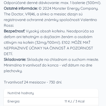
Odporúčané denné dávkovanie: max. 1 balenie (500ml).
Ostatné informácie:
© 2024 Monster Energy Company.
The Doctor, VR|46, a slnko a mesiac dizajn sú
registrované ochranné známky spoločnosti Valentino
Rossi.
Bezpečnosť:
Vysoký obsah kofeínu. Neodporúča sa
deťom ani tehotným a dojčiacim ženám a osobám
citlivým na kofeín (32mg/100ml). E102: MÔŽE MAŤ
NEPRIAZNIVÉ ÚČINKY NA ČINNOSŤ A POZORNOST
DETÍ.
Skladovanie:
Skladujte na chladnom a suchom mieste.
Minimálna trvanlivosť do konca - viď dátum na dne
plechovky.
Trvanlivosť 24 mesiacov - 730 dní.
Nutričné hodnoty
Energia:
11 KJ
/
3 Kcal