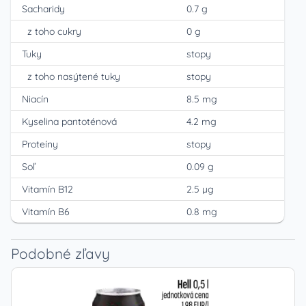
Sacharidy
0.7 g
z toho cukry
0 g
Tuky
stopy
z toho nasýtené tuky
stopy
Niacín
8.5 mg
Kyselina pantoténová
4.2 mg
Proteíny
stopy
Soľ
0.09 g
Vitamín B12
2.5 µg
Vitamín B6
0.8 mg
Podobné zľavy