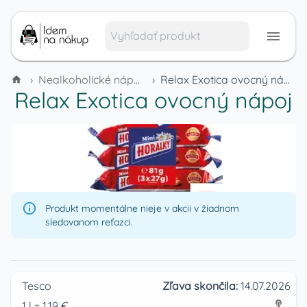
›
Nealkoholické nápoje
›
Relax Exotica ovocný nápoj
Relax Exotica ovocný nápoj
Produkt momentálne nieje v akcii v žiadnom
sledovanom reťazci.
Tesco
Zľava skončila:
14.07.2026
1
l
=
1.19
€