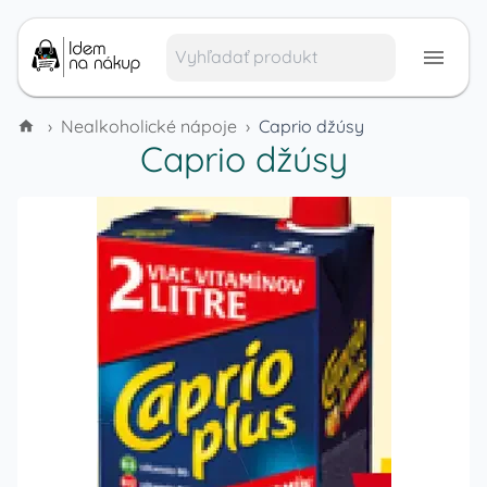
›
Nealkoholické nápoje
›
Caprio džúsy
Caprio džúsy