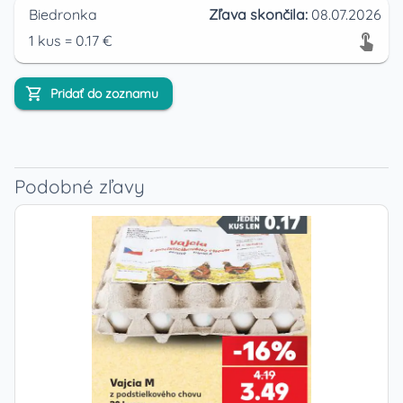
Biedronka
Zľava skončila:
08.07.2026
1
kus
=
0.17
€
Pridať do zoznamu
Podobné zľavy