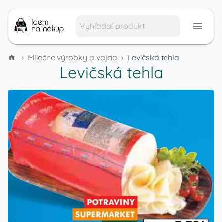
›
Mliečne výrobky a vajcia
›
Levičská tehla
Levičská tehla