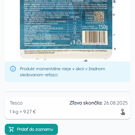
Produkt momentálne nieje v akcii v žiadnom
sledovanom reťazci.
Tesco
Zľava skončila:
26.08.2025
1
kg
=
9.27
€
Pridať do zoznamu