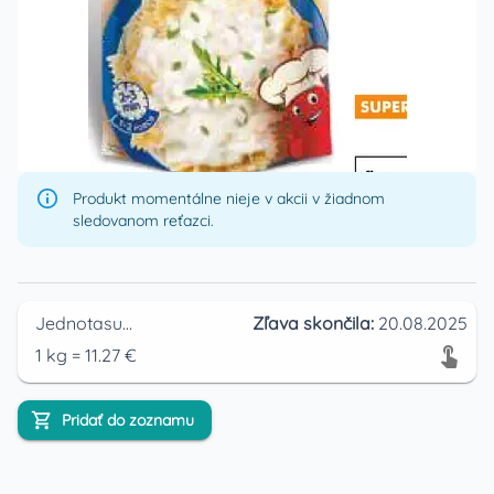
Produkt momentálne nieje v akcii v žiadnom
sledovanom reťazci.
Jednotasupermarket
Zľava skončila:
20.08.2025
1
kg
=
11.27
€
Pridať do zoznamu