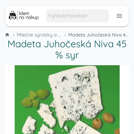
›
Mliečne výrobky a vajcia
›
Madeta Juhočeská Niva 45 % syr
Madeta Juhočeská Niva 45
% syr