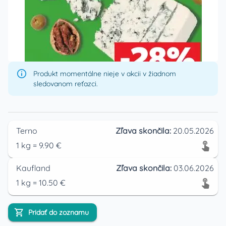
Produkt momentálne nieje v akcii v žiadnom
sledovanom reťazci.
Terno
Zľava skončila:
20.05.2026
1
kg
=
9.90
€
Kaufland
Zľava skončila:
03.06.2026
1
kg
=
10.50
€
Pridať do zoznamu