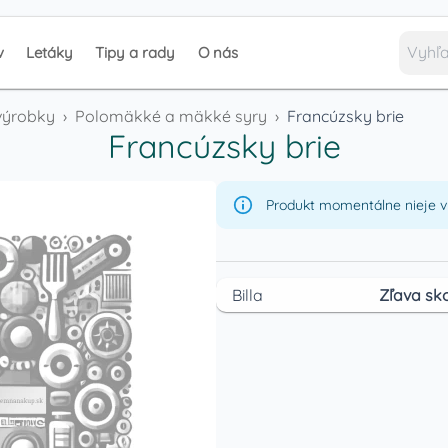
v
Letáky
Tipy a rady
O nás
výrobky
›
Polomäkké a mäkké syry
›
Francúzsky brie
Francúzsky brie
Produkt momentálne nieje v 
Billa
Zľava sko