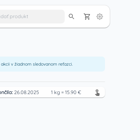
akcii v žiadnom sledovanom reťazci.
nčila:
26.08.2025
1
kg
=
15.90
€