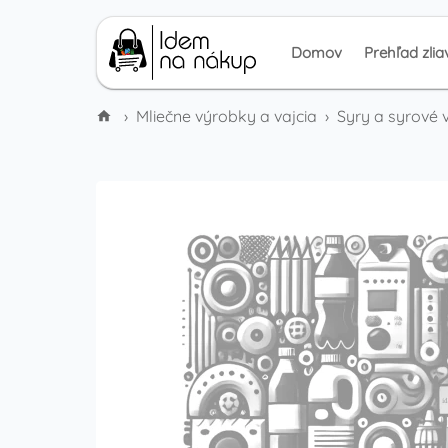
Domov
Prehľad zlia
›
Mliečne výrobky a vajcia
›
Syry a syrové 