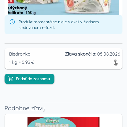
Produkt momentálne nieje v akcii v žiadnom
sledovanom reťazci.
Biedronka
Zľava skončila:
05.08.2026
1
kg
=
5.93
€
Pridať do zoznamu
Podobné zľavy