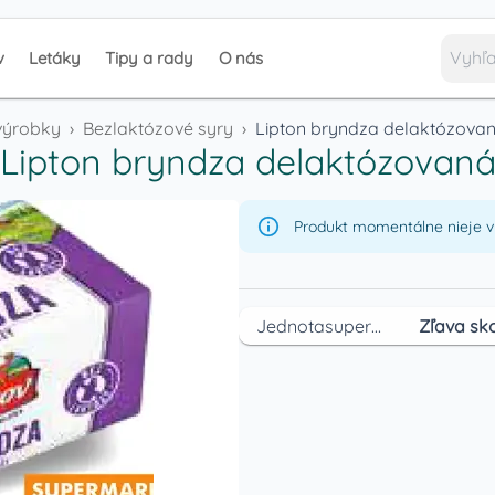
v
Letáky
Tipy a rady
O nás
výrobky
›
Bezlaktózové syry
›
Lipton bryndza delaktózova
Lipton bryndza delaktózovan
Produkt momentálne nieje v 
Jednotasupermarket
Zľava sko