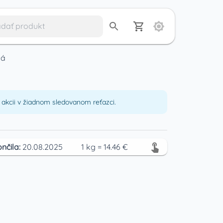
ná
á
akcii v žiadnom sledovanom reťazci.
nčila:
20.08.2025
1
kg
=
14.46
€