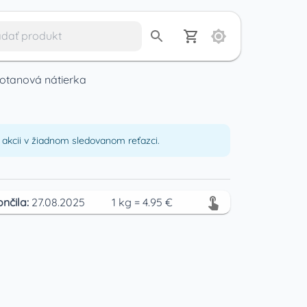
otanová nátierka
akcii v žiadnom sledovanom reťazci.
ončila:
27.08.2025
1
kg
=
4.95
€