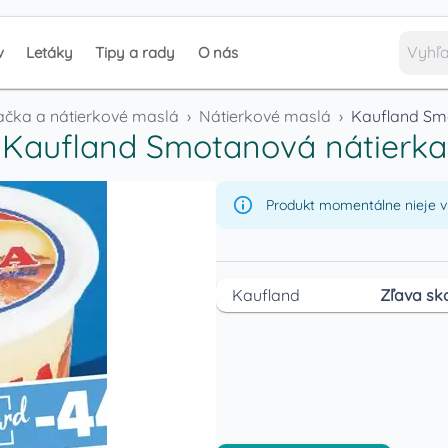
v
Letáky
Tipy a rady
O nás
ačka a nátierkové maslá
›
Nátierkové maslá
›
Kaufland Sm
Kaufland Smotanová nátierka
Produkt momentálne nieje v 
Kaufland
Zľava sk