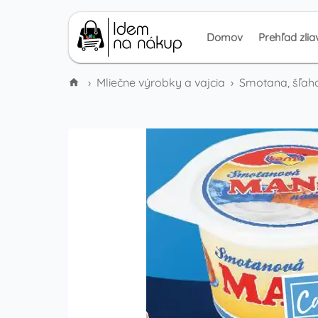
Domov
Prehľad zlia
›
Mliečne výrobky a vajcia
›
Smotana, šľah