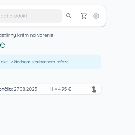
tlinný krém na varenie
ie
akcii v žiadnom sledovanom reťazci.
ončila:
27.08.2025
1
l
=
4.95
€