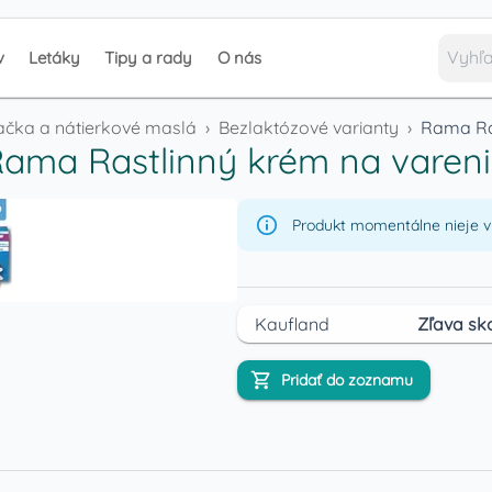
v
Letáky
Tipy a rady
O nás
ačka a nátierkové maslá
›
Bezlaktózové varianty
›
Rama Ras
ama Rastlinný krém na varen
Produkt momentálne nieje v 
Kaufland
Zľava sk
Pridať do zoznamu