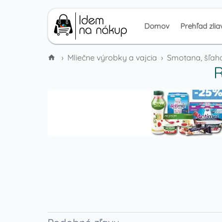
Domov
Prehľad zlia
›
Mliečne výrobky a vajcia
›
Smotana, šľah
R