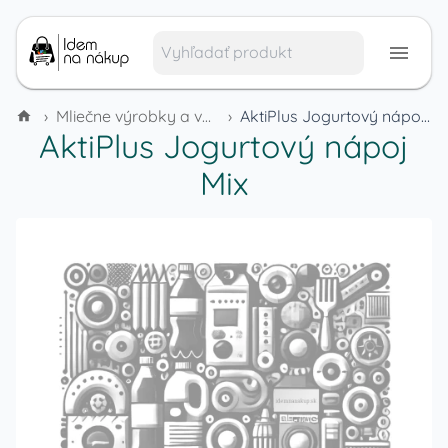
›
Mliečne výrobky a vajcia
›
AktiPlus Jogurtový nápoj Mix
AktiPlus Jogurtový nápoj
Mix