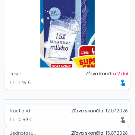
Tesco
Zľava končí:
o 2 dni
1
l
=
1.49
€
Kaufland
Zľava skončila:
12.07.2026
1
l
=
0.99
€
Jednotasupermarket
Zľava skončila:
15.07.2026