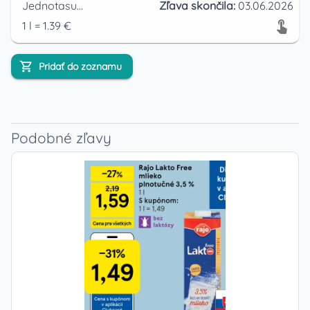
Jednotasupermarket
Zľava skončila:
03.06.2026
1
l
=
1.39
€
Pridať do zoznamu
Podobné zľavy