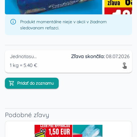
Produkt momentálne nieje v akcii v žiadnom
sledovanom reťazci.
Jednotasupermarket
Zľava skončila:
08.07.2026
1
kg
=
5.40
€
Pridať do zoznamu
Podobné zľavy