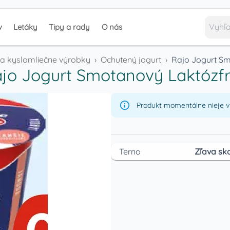
v
Letáky
Tipy a rady
O nás
y a kyslomliečne výrobky
›
Ochutený jogurt
›
Rajo Jogurt S
jo Jogurt Smotanový Laktózf
Produkt momentálne nieje v 
Terno
Zľava sko