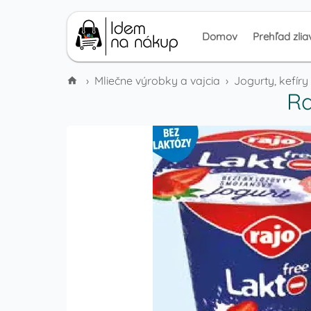
Domov
Prehľad zlia
›
Mliečne výrobky a vajcia
›
Jogurty, kefír
Ra