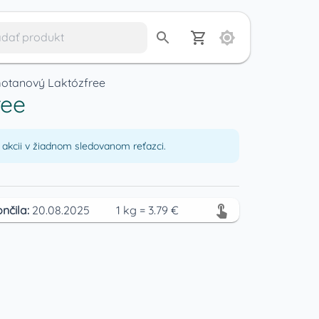
motanový Laktózfree
ree
akcii v žiadnom sledovanom reťazci.
nčila:
20.08.2025
1
kg
=
3.79
€