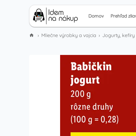
Domov
Prehľad zlia
›
Mliečne výrobky a vajcia
›
Jogurty, kefír