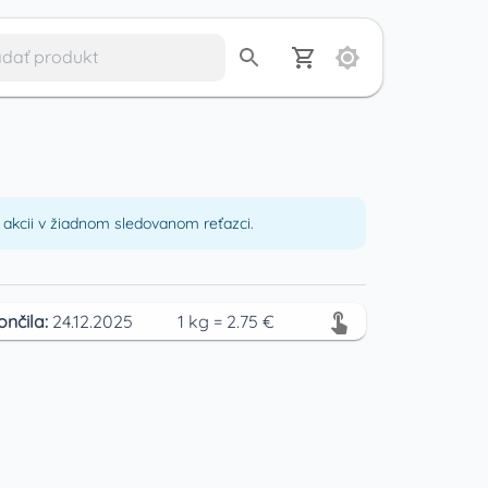
akcii v žiadnom sledovanom reťazci.
ončila:
24.12.2025
1
kg
=
2.75
€