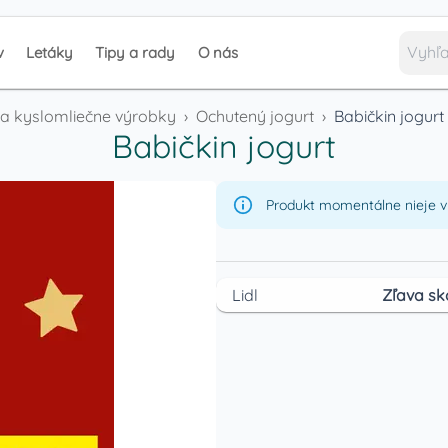
v
Letáky
Tipy a rady
O nás
y a kyslomliečne výrobky
›
Ochutený jogurt
›
Babičkin jogurt
Babičkin jogurt
Produkt momentálne nieje v 
Lidl
Zľava sk